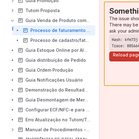
Guia Promoção
Somethi
Tutom Proposta
The issue sho
Guia Venda de Produto com Especificação
There may be 
Processo de faturamento com produtos que possuem especificação - Venda Balcão
ask your admi
Processo de cadastro/faturamento de pedidos com produtos que possuem especificação - Cadastro de Pedidos
Trace: 88566
Guia Estoque Online por Almoxarifado
Reload pag
Guia distribuição de Pedido
Guia Ordem Produção
Guia Notificações Usuário
Demonstração do Resultado do Exercício (DRE)
Guia Desmontagem de Mercadoria
Configurar ECF/NFC-e para usar a API do Cappta Pin Pad
Erro Atualização no Tutom/TutomApp
Manual de Procedimentos - TutomPCP