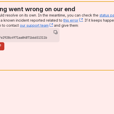
ng went wrong on our end
uld resolve on its own. In the meantime, you can check the
status p
a known incident reported related to
this error
, (opens new win
. If it keeps happe
n to contact
our support team
, (opens new window)
and give them:
fe2928c4971aa04071b6651311b
e