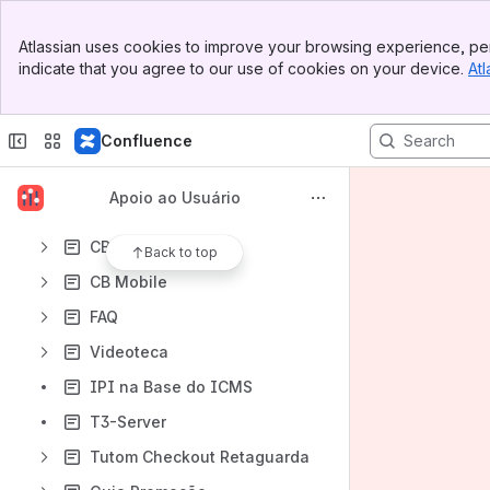
Content
Banner
Atlassian uses cookies to improve your browsing experience, per
Top Bar
Results will update as you type.
indicate that you agree to our use of cookies on your device.
Atl
Sidebar
Main Content
Tutom
Confluence
Intban
Tutom3web
Apoio ao Usuário
Tutom Conferência
CB ECF
Back to top
CB Mobile
FAQ
Videoteca
IPI na Base do ICMS
T3-Server
Tutom Checkout Retaguarda